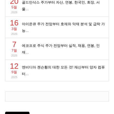
20
골드만삭스 주가부터 자산, 연봉, 한국인, 회장, 서
5월
울…
2026
16
아이온큐 주가 전망부터 호재와 악재 분석 및 급락 가
3월
능…
2026
7
에코프로 주식 주가 전망부터 실적, 채용, 연봉, 인
7월
재…
2026
12
엔비디아 젠슨황의 대한 모든 것! 재산부터 양자 컴퓨
9월
터…
2025