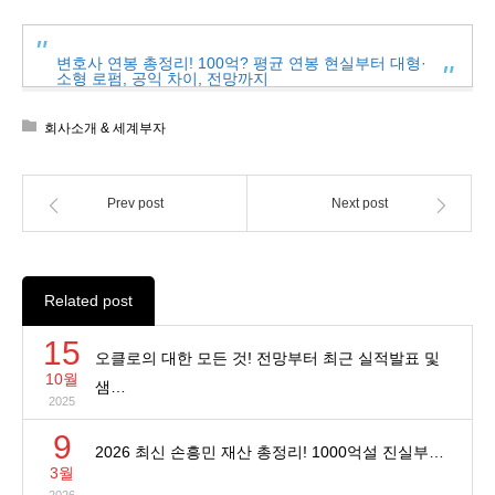
변호사 연봉 총정리! 100억? 평균 연봉 현실부터 대형·
소형 로펌, 공익 차이, 전망까지
회사소개 & 세계부자
Prev post
Next post
Related post
15
오클로의 대한 모든 것! 전망부터 최근 실적발표 및
10월
샘…
2025
9
2026 최신 손흥민 재산 총정리! 1000억설 진실부…
3월