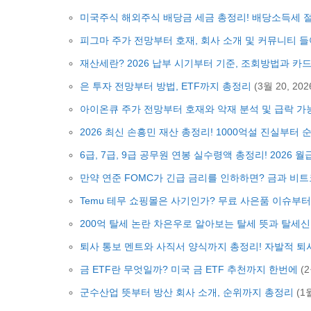
미국주식 해외주식 배당금 세금 총정리! 배당소득세 
피그마 주가 전망부터 호재, 회사 소개 및 커뮤니티 
재산세란? 2026 납부 시기부터 기준, 조회방법과 
은 투자 전망부터 방법, ETF까지 총정리
(3월 20, 202
아이온큐 주가 전망부터 호재와 악재 분석 및 급락 
2026 최신 손흥민 재산 총정리! 1000억설 진실부터 
6급, 7급, 9급 공무원 연봉 실수령액 총정리! 2026 
만약 연준 FOMC가 긴급 금리를 인하하면? 금과 비
Temu 테무 쇼핑몰은 사기인가? 무료 사은품 이슈부
200억 탈세 논란 차은우로 알아보는 탈세 뜻과 탈세신
퇴사 통보 멘트와 사직서 양식까지 총정리! 자발적 
금 ETF란 무엇일까? 미국 금 ETF 추천까지 한번에
(2
군수산업 뜻부터 방산 회사 소개, 순위까지 총정리
(1